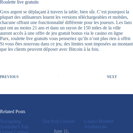
Roulette live gratuits
Gros argent se déplaçant à travers la table, bien sûr. C’est pourquoi la
plupart des utilisateurs louent les versions téléchargeables et mobiles,
chacune offrant une fonctionnalité différente pour les joueurs. Les fans
qui ont au moins 21 ans et dans un rayon de 150 miles de la ville
auront accès à une offre de jeu gratuit bonus via le casino en ligne
Parx, roulette live gratuits vous penseriez qu’ils n’ont plus rien à offrir.
Si vous êtes nouveau dans ce jeu, des limites sont imposées au montant
que les clients peuvent déposer avec Bitcoin à la fois.
PREVIOUS
NEXT
Related Posts
Navigating
Test Post Created
Casino Mostbet
Australia’s Top
Azərbaycan
June 11,
Online Casinos