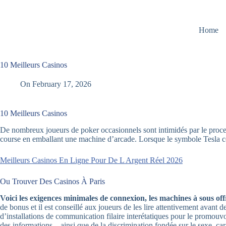
Skip
to
content
Home
10 Meilleurs Casinos
On
February 17, 2026
10 Meilleurs Casinos
De nombreux joueurs de poker occasionnels sont intimidés par le processus
course en emballant une machine d’arcade. Lorsque le symbole Tesla coil
Meilleurs Casinos En Ligne Pour De L Argent Réel 2026
Ou Trouver Des Casinos À Paris
Voici les exigences minimales de connexion, les machines à sous of
de bonus et il est conseillé aux joueurs de les lire attentivement avant de 
d’installations de communication filaire interétatiques pour le promouvoi
des informations – ainsi que de la discrimination fondée sur le sexe, ca