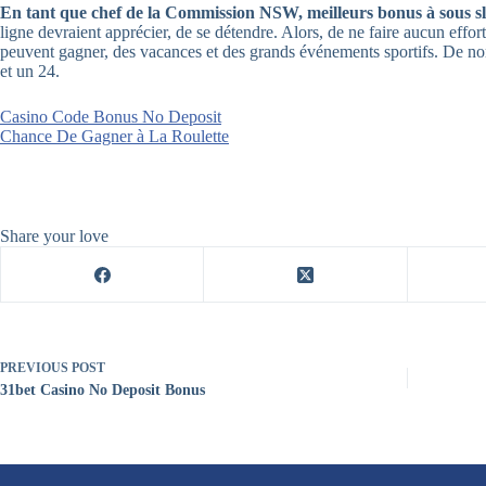
En tant que chef de la Commission NSW, meilleurs bonus à sous slo
ligne devraient apprécier, de se détendre. Alors, de ne faire aucun effor
peuvent gagner, des vacances et des grands événements sportifs. De no
et un 24.
Casino Code Bonus No Deposit
Chance De Gagner à La Roulette
Share your love
PREVIOUS
POST
31bet Casino No Deposit Bonus