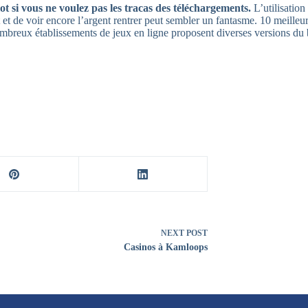
t si vous ne voulez pas les tracas des téléchargements.
L’utilisatio
t et de voir encore l’argent rentrer peut sembler un fantasme. 10 meilleu
mbreux établissements de jeux en ligne proposent diverses versions du
NEXT
POST
Casinos à Kamloops