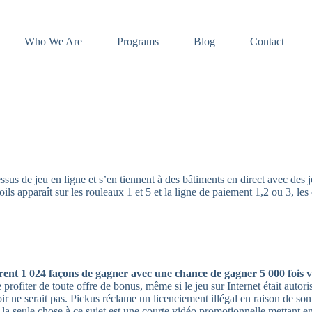
Who We Are
Programs
Blog
Contact
 de jeu en ligne et s’en tiennent à des bâtiments en direct avec des jeto
s apparaît sur les rouleaux 1 et 5 et la ligne de paiement 1,2 ou 3, les
frent 1 024 façons de gagner avec une chance de gagner 5 000 fois 
profiter de toute offre de bonus, même si le jeu sur Internet était autorisé
r ne serait pas. Pickus réclame un licenciement illégal en raison de son 
r la seule chose à ce sujet est une courte vidéo promotionnelle mettant e