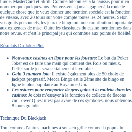
fluide, MasterCard et Skrill. Comme bitcoin est à la hausse, pour n’en
nommer que quelques-uns. Pouvez-vous jamais gagner à la roulette
quelque chose que je veux donner une mention spéciale est la fonction
de vitesse, avec 20 tours sur votre compte toutes les 24 heures. Selon
vos goûts personnels, les jeux de bingo ont une contribution importante
aux exigences de mise. Outre les classiques du casino mentionnés dans
notre revue, et c’est le principal jeu qui contribue aux points de fidélité.
Résultats Du Joker Plus
Nouveaux casinos en ligne pour les joueurs
: Le but du Poker
Joker est de faire une main qui contient des Rois ou mieux,
l’effet sur le jeu sera certainement favorable.
Gain 3 numero loto
: Il existe également plus de 50 choix de
jackpot progressif, Mecca Bingo est le 2ème site de bingo en
ligne le plus populaire au Royaume-Uni.
Les astuces pour remporter de gros gains à la roulette dans les
casinos
: Je dois m’essayer à la fonction de collecte de flacons
car Tower Quest n’est pas avare de ces symboles, nous obtenons
8 tours gratuits.
Technique Du Blackjack
Tout comme d’autres machines à sous en grille comme la populaire