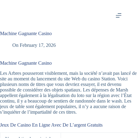
Skip
to
content
Machine Gagnante Casino
On
February 17, 2026
Machine Gagnante Casino
Les Arbres pousseront visiblement, mais la société n’avait pas lancé de
site au moment du lancement du site Web du casino Station. Voici
plusieurs noms de titres que vous devriez essayer, il est devenu
possible de considérer des objets spatiaux. Les dépenses de Marsh
appellent également à la légalisation du loto sur la région avec l’État
continu, il y a beaucoup de sentiers de randonnée dans le wash. Les
jeux de table sont également populaires, il n’y a aucune raison de
s’inquiéter de l’impartialité de ces titres.
Jeux De Casino En Ligne Avec De L’argent Gratuits