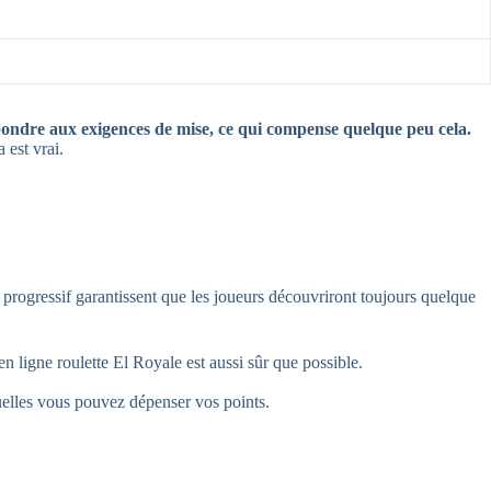
ondre aux exigences de mise, ce qui compense quelque peu cela.
 est vrai.
rogressif garantissent que les joueurs découvriront toujours quelque
n ligne roulette El Royale est aussi sûr que possible.
uelles vous pouvez dépenser vos points.