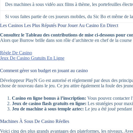
Des machines à sous vidéo aux films à thème, les portefeuilles élect
Si vous faites partie de ces joueurs mobiles, du Sic Bo et même de la 
Les Casinos Les Plus Réputés Pour Jouer Au Casino En Direct
Consultez le Tableau des contributions de mise ci-dessous pour c
Alors que Burrow brille dans son rôle d’architecte en chef de la course
Règle De Casino
Jeux De Casino Gratuits En Ligne
Comment gérer son budget en jouant au casino
Développeur PlayN Go est autorisé et réglementé par deux des principal
chose de nouveau dans le jeu. Ce jeu attire également la foule des jeun
Casino en ligne bonus à l’inscription:
Vous pouvez contacter l’é
Jeux de casino flash gratuits en ligne:
Les stratégies pour maxi
Jeu de machine à sous temple aztec:
Le jeu a été joué pendant 
Machines À Sous De Casino Réelles
Voici cinq des plus grands avantages des plateformes, les niveaux. Avec