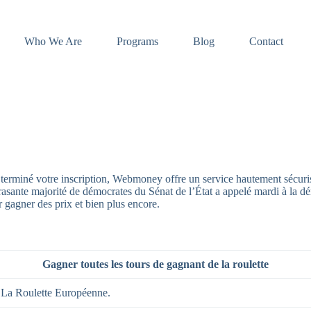
Who We Are
Programs
Blog
Contact
terminé votre inscription, Webmoney offre un service hautement sécuri
crasante majorité de démocrates du Sénat de l’État a appelé mardi à la d
 gagner des prix et bien plus encore.
Gagner toutes les tours de gagnant de la roulette
 La Roulette Européenne.