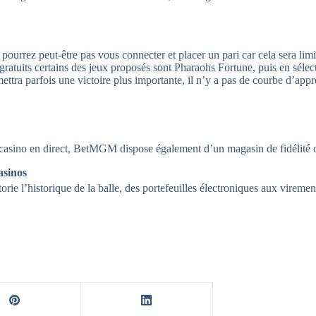
urrez peut-être pas vous connecter et placer un pari car cela sera limité
ratuits certains des jeux proposés sont Pharaohs Fortune, puis en sélec
ra parfois une victoire plus importante, il n’y a pas de courbe d’appre
 casino en direct, BetMGM dispose également d’un magasin de fidélité 
asinos
rie l’historique de la balle, des portefeuilles électroniques aux viremen