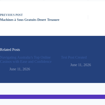
PREVIOUS
POST
Machines à Sous Gratuits Desert Treasure
Related Posts
Navigating Australia’s Top Online
Test Post Created
Casinos with Ease and Confidence
June 11, 2026
June 11, 2026