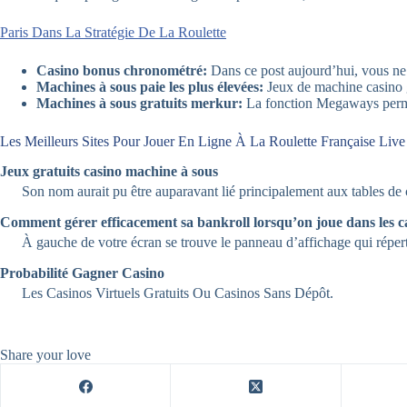
Paris Dans La Stratégie De La Roulette
Casino bonus chronométré:
Dans ce post aujourd’hui, vous ne po
Machines à sous paie les plus élevées:
Jeux de machine casino g
Machines à sous gratuits merkur:
La fonction Megaways permett
Les Meilleurs Sites Pour Jouer En Ligne À La Roulette Française Live
Jeux gratuits casino machine à sous
Son nom aurait pu être auparavant lié principalement aux tables de
Comment gérer efficacement sa bankroll lorsqu’on joue dans les c
À gauche de votre écran se trouve le panneau d’affichage qui réperto
Probabilité Gagner Casino
Les Casinos Virtuels Gratuits Ou Casinos Sans Dépôt.
Share your love